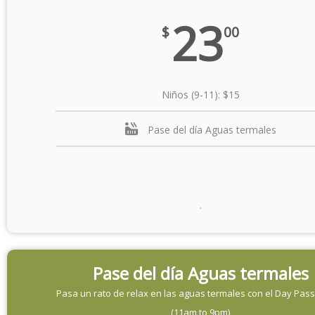
23
$
00
Niños (9-11): $15
Pase del día Aguas termales
.
Pase del día Aguas termales
Pasa un rato de relax en las aguas termales con el Day Pass
(11am to 9pm)