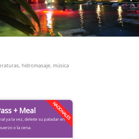
peraturas, hidromasaje, música
NACIONALES
ass + Meal
l ya la vez, deleite su paladar en el
muerzo o la cena.