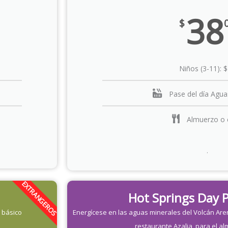
38
$
Niños (3-11): 
Pase del día Agua
Almuerzo o 
.
EXTRANGEROS
Hot Springs Day P
 básico
Energícese en las aguas minerales del Volcán Arena
restaurante Azalia, para el al